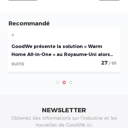
Recommandé
#
GoodWe présente la solution « Warm
Home All-in-One » au Royaume-Uni alors
que se déploie le plus vaste programme
27
/ 05
SUITE
de rénovation énergétique résidentielle
de l’histoire britannique
NEWSLETTER
Obtenez des informations sur l'industrie et les
nouvelles de GoodWe ici.