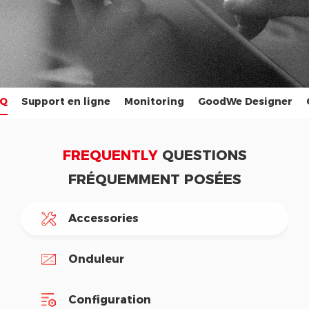
Q
Support en ligne
Monitoring
GoodWe Designer
FREQUENTLY
QUESTIONS
FRÉQUEMMENT POSÉES
Accessories
Onduleur
Configuration