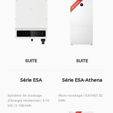
SUITE
SUITE
Série ESA
Série ESA-Athena
Système de stockage
Micro-stockage I 0,8 kW/1,92
d'énergie résidentiel I 3-10
kWh
kW / 5-108 kWh