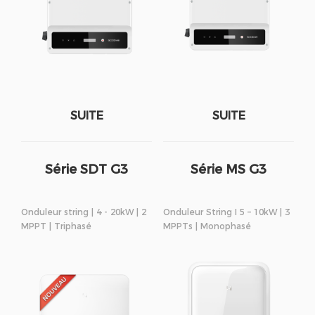
SUITE
SUITE
Série SDT G3
Série MS G3
Onduleur string | 4 - 20kW | 2
Onduleur String I 5 – 10kW | 3
MPPT | Triphasé
MPPTs | Monophasé