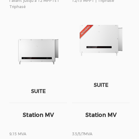
I allant jusqu’à 12 MPPTs I
12/15 MPPT | Triphasé
Triphasé
SUITE
SUITE
Station MV
Station MV
9,15 MVA
3.5/5/7MVA