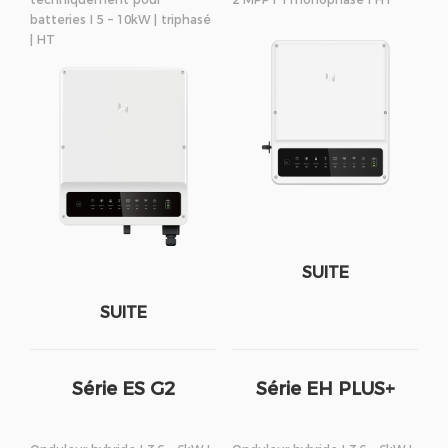
batteries I 5 – 10kW | triphasé
| HT
SUITE
SUITE
Série ES G2
Série EH PLUS+