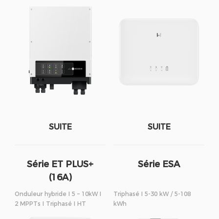
SUITE
SUITE
Série ET PLUS+
Série ESA
(16A)
Onduleur hybride I 5 – 10kW I
Triphasé I 5-30 kW / 5-108
2 MPPTs I Triphasé I HT
kWh