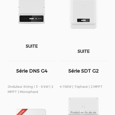
SUITE
SUITE
Série DNS G4
Série SDT G2
Onduleur String I 3 - 6 kW | 2
4-15KW | Triphasé | 2 MPPT
MPPT | Monophasé