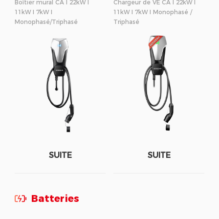
Boîtier mural CA I 22kW I
Chargeur de VE CA I 22kW I
11kW I 7kW I
11kW I 7kW I Monophasé /
Monophasé/Triphasé
Triphasé
SUITE
SUITE
Batteries