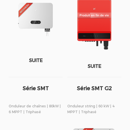
SUITE
SUITE
Série SMT
Série SMT G2
Onduleur de chaînes | 80kW |
Onduleur string | 60 kW | 4
6 MPPT | Triphasé
MPPT | Triphasé