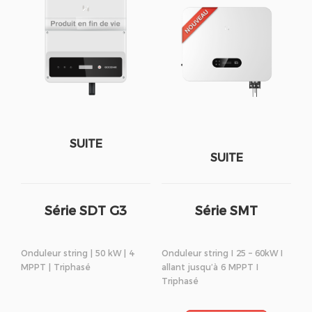
SUITE
SUITE
Série SDT G3
Série SMT
Onduleur string | 50 kW | 4
Onduleur string I 25 – 60kW I
MPPT | Triphasé
allant jusqu’à 6 MPPT I
Triphasé