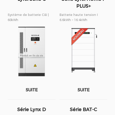
PLUS+
Système de batterie C&I |
Batterie haute tension I
60kWh
6.6kWh – 16.4kWh
SUITE
SUITE
Série Lynx D
Série BAT-C