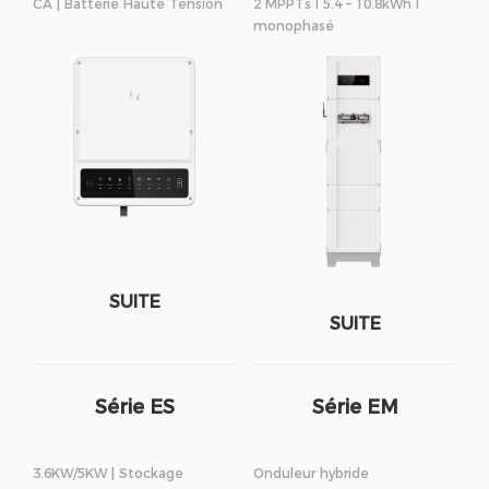
CA | Batterie Haute Tension
2 MPPTs I 5.4 – 10.8kWh I
monophasé
SUITE
SUITE
Série ES
Série EM
3.6KW/5KW | Stockage
Onduleur hybride