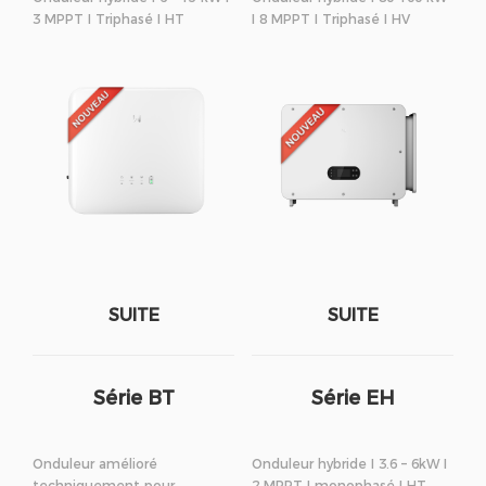
3 MPPT I Triphasé I HT
I 8 MPPT I Triphasé I HV
SUITE
SUITE
Série BT
Série EH
Onduleur amélioré
Onduleur hybride I 3.6 – 6kW I
techniquement pour
2 MPPT I monophasé I HT