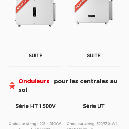
SUITE
SUITE
Onduleurs
pour les centrales au
sol
Série HT 1500V
Série UT
Onduleur string I 225 – 250kW
Onduleur string |320/350kW |