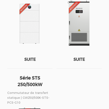
SUITE
SUITE
Série STS
250/500kW
Commutateur de transfert
statique | GW250/500K-STS-
PCS-G10