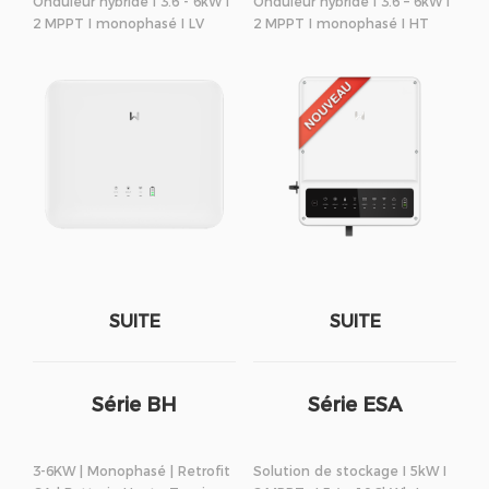
Onduleur hybride I 3.6 - 6kW I
Onduleur hybride I 3.6 – 6kW I
2 MPPT I monophasé I LV
2 MPPT I monophasé I HT
SUITE
SUITE
Série BH
Série ESA
3-6KW | Monophasé | Retrofit
Solution de stockage I 5kW I