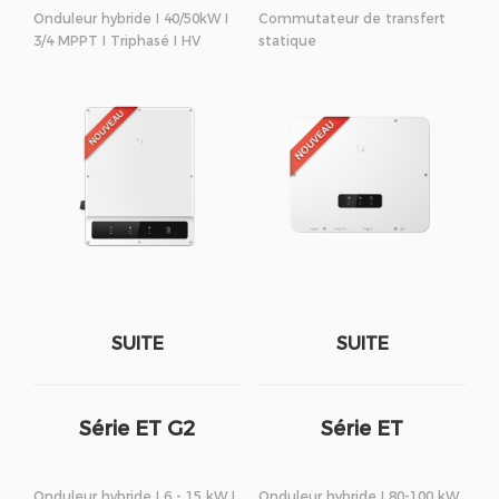
Onduleur hybride I 40/50kW I
Commutateur de transfert
3/4 MPPT I Triphasé I HV
statique
SUITE
SUITE
Série ET G2
Série ET
Onduleur hybride I 6 - 15 kW I
Onduleur hybride I 80-100 kW