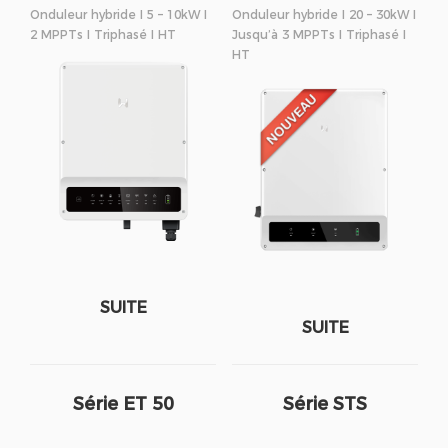
Onduleur hybride I 5 – 10kW I
Onduleur hybride I 20 – 30kW I
2 MPPTs I Triphasé I HT
Jusqu’à 3 MPPTs I Triphasé I
HT
SUITE
SUITE
Série ET 50
Série STS