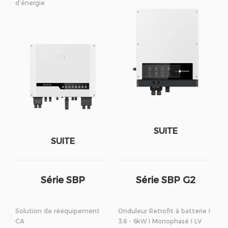
d’énergie
SUITE
SUITE
Série SBP
Série SBP G2
Solution de rééquipement
Onduleur Retrofit à batterie I
CA
3.6 - 6kW I Monophasé I LV