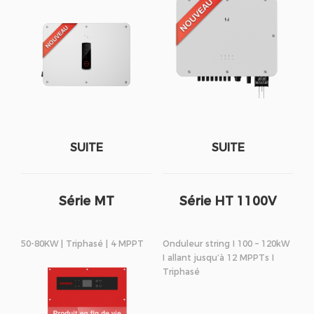
SUITE
SUITE
Série MT
Série HT 1100V
50-80KW | Triphasé | 4 MPPT
Onduleur string I 100 – 120kW
I allant jusqu’à 12 MPPTs I
Triphasé