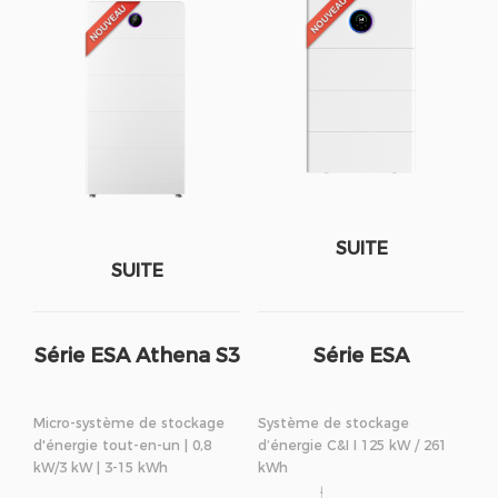
SUITE
SUITE
Série ESA Athena S3
Série ESA
Micro-système de stockage
Système de stockage
d'énergie tout-en-un | 0,8
d’énergie C&I I 125 kW / 261
kW/3 kW | 3-15 kWh
kWh