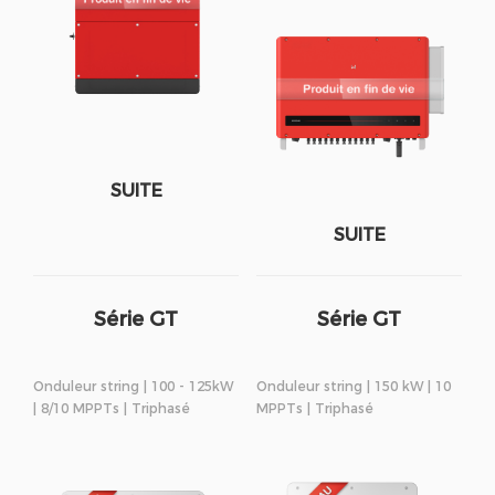
SUITE
SUITE
Série GT
Série GT
Onduleur string | 100 - 125kW
Onduleur string | 150 kW | 10
| 8/10 MPPTs | Triphasé
MPPTs | Triphasé