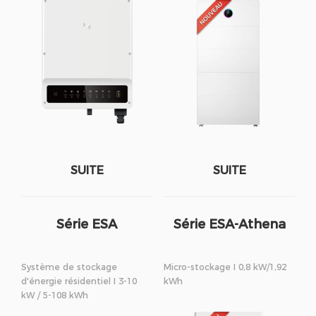
SUITE
SUITE
Série ESA
Série ESA-Athena
Système de stockage
Micro-stockage I 0,8 kW/1,92
d'énergie résidentiel I 3-10
kWh
kW / 5-108 kWh