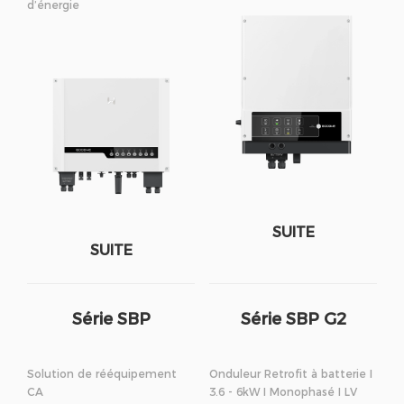
d’énergie
SUITE
SUITE
Série SBP
Série SBP G2
Solution de rééquipement
Onduleur Retrofit à batterie I
CA
3.6 - 6kW I Monophasé I LV