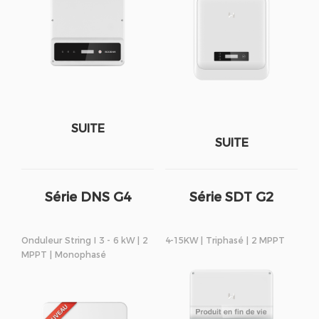
SUITE
SUITE
Série DNS G4
Série SDT G2
Onduleur String I 3 - 6 kW | 2
4-15KW | Triphasé | 2 MPPT
MPPT | Monophasé