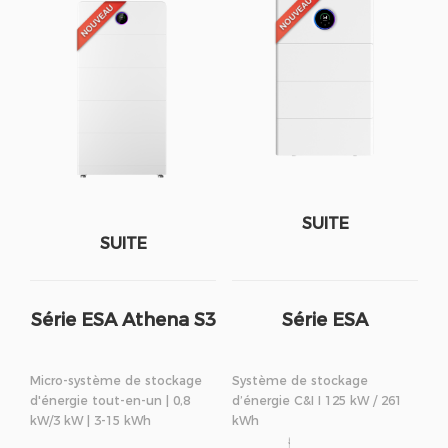
SUITE
SUITE
Série ESA Athena S3
Série ESA
Micro-système de stockage
Système de stockage
d'énergie tout-en-un | 0,8
d’énergie C&I I 125 kW / 261
kW/3 kW | 3-15 kWh
kWh