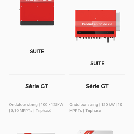
SUITE
SUITE
Série GT
Série GT
Onduleur string | 100 - 125kW
Onduleur string | 150 kW | 10
| 8/10 MPPTs | Triphasé
MPPTs | Triphasé