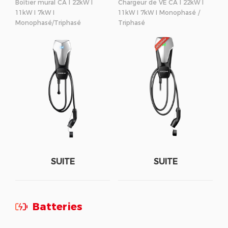
Boîtier mural CA I 22kW I
Chargeur de VE CA I 22kW I
11kW I 7kW I
11kW I 7kW I Monophasé /
Monophasé/Triphasé
Triphasé
SUITE
SUITE
Batteries