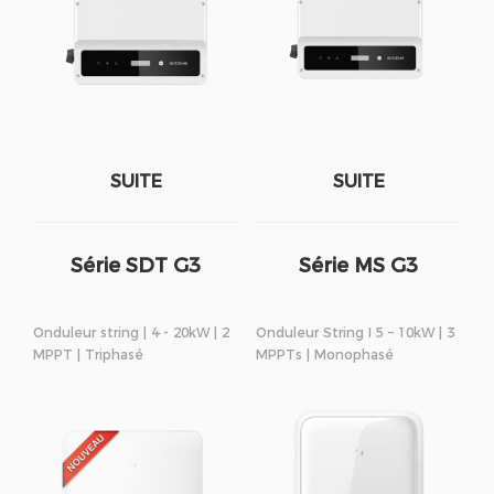
SUITE
SUITE
Série SDT G3
Série MS G3
Onduleur string | 4 - 20kW | 2
Onduleur String I 5 – 10kW | 3
MPPT | Triphasé
MPPTs | Monophasé