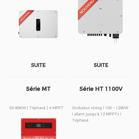
SUITE
SUITE
Série MT
Série HT 1100V
50-80KW | Triphasé | 4 MPPT
Onduleur string I 100 – 120kW
I allant jusqu’à 12 MPPTs I
Triphasé