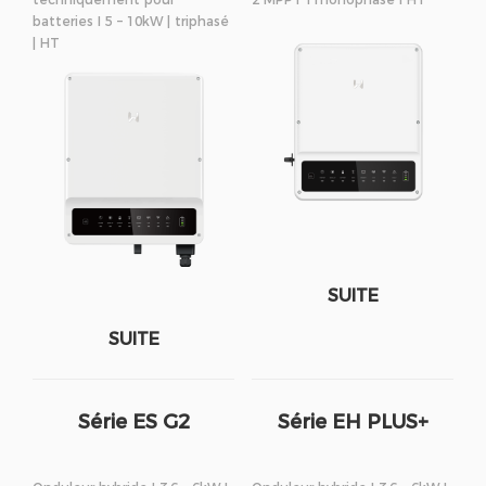
batteries I 5 – 10kW | triphasé
| HT
SUITE
SUITE
Série ES G2
Série EH PLUS+