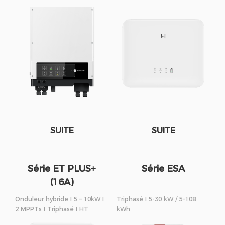
SUITE
SUITE
Série ET PLUS+
Série ESA
(16A)
Onduleur hybride I 5 – 10kW I
Triphasé I 5-30 kW / 5-108
2 MPPTs I Triphasé I HT
kWh