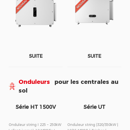
SUITE
SUITE
Onduleurs
pour les centrales au
sol
Série HT 1500V
Série UT
Onduleur string I 225 – 250kW
Onduleur string |320/350kW |