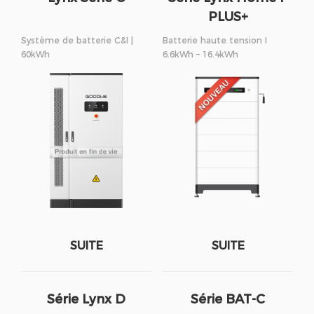
PLUS+
Système de batterie C&I |
Batterie haute tension I
60kWh
6.6kWh – 16.4kWh
SUITE
SUITE
Série Lynx D
Série BAT-C