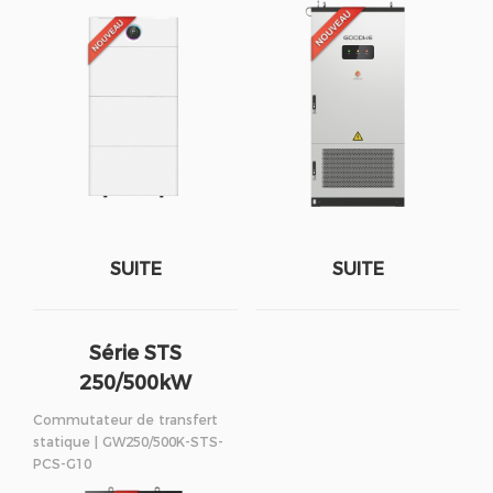
SUITE
SUITE
Série STS
250/500kW
Commutateur de transfert
statique | GW250/500K-STS-
PCS-G10