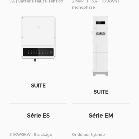
CA | Batterie Haute Tension
2 MPPTs I 5.4 – 10.8kWh I
monophasé
SUITE
SUITE
Série ES
Série EM
3.6KW/5KW | Stockage
Onduleur hybride