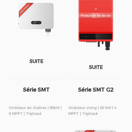
SUITE
SUITE
Série SMT
Série SMT G2
Onduleur de chaînes | 80kW |
Onduleur string | 60 kW | 4
6 MPPT | Triphasé
MPPT | Triphasé