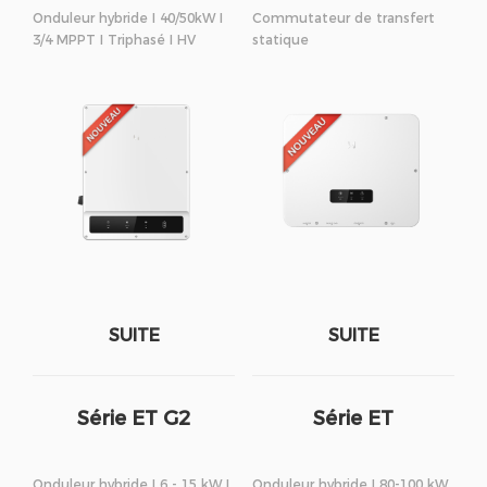
Onduleur hybride I 40/50kW I
Commutateur de transfert
3/4 MPPT I Triphasé I HV
statique
SUITE
SUITE
Série ET G2
Série ET
Onduleur hybride I 6 - 15 kW I
Onduleur hybride I 80-100 kW