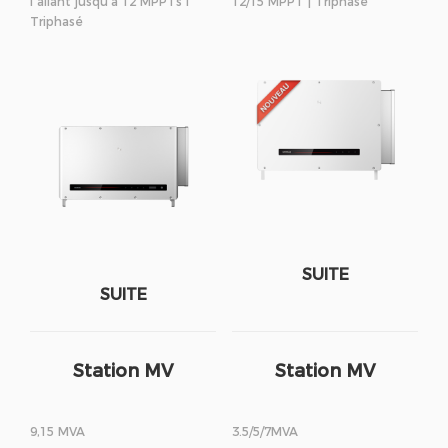
I allant jusqu’à 12 MPPTs I
12/15 MPPT | Triphasé
Triphasé
SUITE
SUITE
Station MV
Station MV
9,15 MVA
3.5/5/7MVA