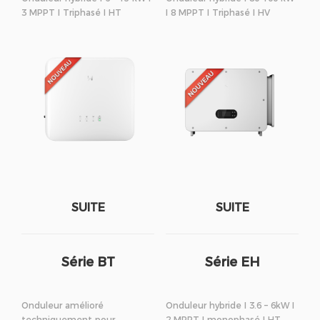
3 MPPT I Triphasé I HT
I 8 MPPT I Triphasé I HV
SUITE
SUITE
Série BT
Série EH
Onduleur amélioré
Onduleur hybride I 3.6 – 6kW I
techniquement pour
2 MPPT I monophasé I HT