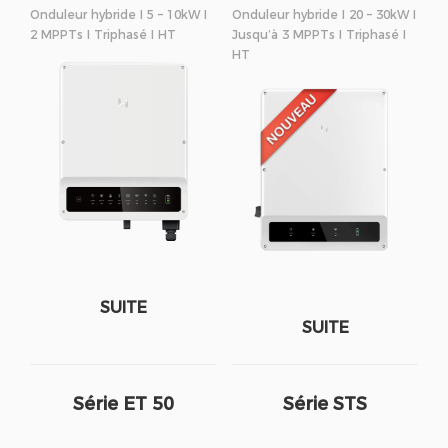
Onduleur hybride I 5 – 10kW I
Onduleur hybride I 20 – 30kW I
2 MPPTs I Triphasé I HT
Jusqu’à 3 MPPTs I Triphasé I
HT
SUITE
SUITE
Série ET 50
Série STS