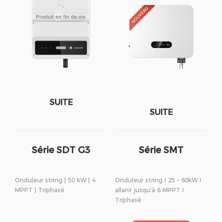
SUITE
SUITE
Série SDT G3
Série SMT
Onduleur string | 50 kW | 4
Onduleur string I 25 – 60kW I
MPPT | Triphasé
allant jusqu’à 6 MPPT I
Triphasé