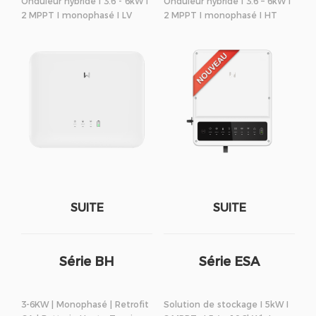
Onduleur hybride I 3.6 - 6kW I
Onduleur hybride I 3.6 – 6kW I
2 MPPT I monophasé I LV
2 MPPT I monophasé I HT
SUITE
SUITE
Série BH
Série ESA
3-6KW | Monophasé | Retrofit
Solution de stockage I 5kW I