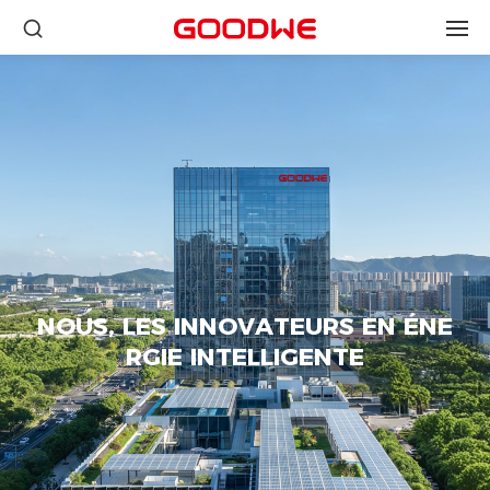
N
O
U
S
,
L
E
S
I
N
N
O
V
A
T
E
U
R
S
E
N
É
N
E
R
G
I
E
I
N
T
E
L
L
I
G
E
N
T
E