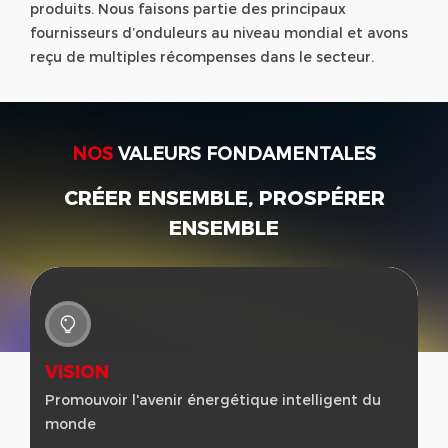
produits. Nous faisons partie des principaux
fournisseurs d’onduleurs au niveau mondial et avons
reçu de multiples récompenses dans le secteur.
NOS
VALEURS FONDAMENTALES
CRÉER ENSEMBLE, PROSPÉRER
ENSEMBLE
VISION
MISSION
Promouvoir l'avenir énergétique intelligent du
Nous sommes déterminés à devenir un
monde
incitateur majeur de la transition énergétique