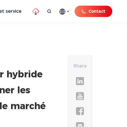
et service
Contact
Share
r hybride
ner les
 le marché