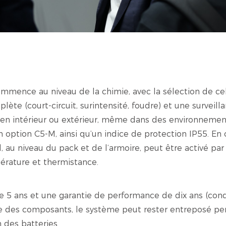
mmence au niveau de la chimie, avec la sélection de c
te (court-circuit, surintensité, foudre) et une surveillan
e en intérieur ou extérieur, même dans des environnements
n option C5-M, ainsi qu’un indice de protection IP55. En 
l, au niveau du pack et de l’armoire, peut être activé p
érature et thermistance.
5 ans et une garantie de performance de dix ans (condi
ée des composants, le système peut rester entreposé pe
 des batteries.