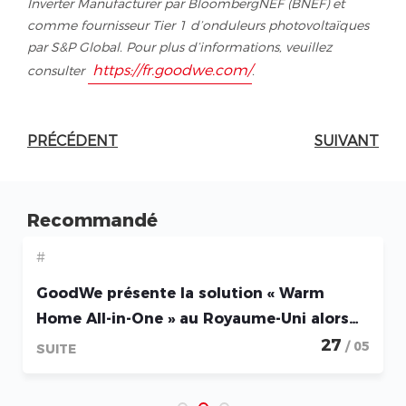
Inverter Manufacturer par BloombergNEF (BNEF) et
comme fournisseur Tier 1 d’onduleurs photovoltaïques
par S&P Global. Pour plus d’informations, veuillez
https://fr.goodwe.com/
consulter
.
PRÉCÉDENT
SUIVANT
Recommandé
#
GoodWe présente la solution « Warm
Home All-in-One » au Royaume-Uni alors
que se déploie le plus vaste programme
27
/ 05
SUITE
de rénovation énergétique résidentielle
de l’histoire britannique