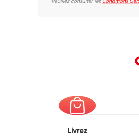
*Veuillez consulter les
Conditions Gén
Livrez