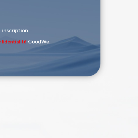
 inscription.
GoodWe.
fidentialité