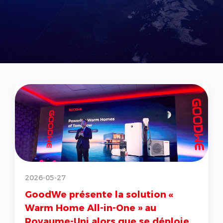
2026-04-22
ésente la solution «
GoodWe mainti
e All-in-One » au
Tier 1 des fabr
ni alors que se déploie
selon Bloomber