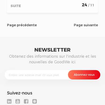
BloombergNEF 2021, reflète de solides
24
/ 11
SUITE
performances financières et une bonne
bancabilité
Page précédente
Page suivante
NEWSLETTER
Obtenez des informations sur l'industrie et les
nouvelles de GoodWe ici.
Suivez-nous