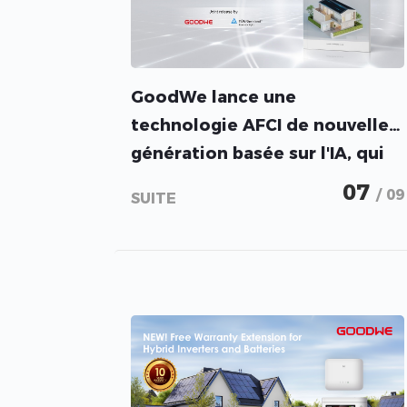
GoodWe lance une
technologie AFCI de nouvelle
génération basée sur l'IA, qui
dépasse les normes de
07
/ 09
SUITE
l'industrie en matière de
protection des systèmes
photovoltaïques