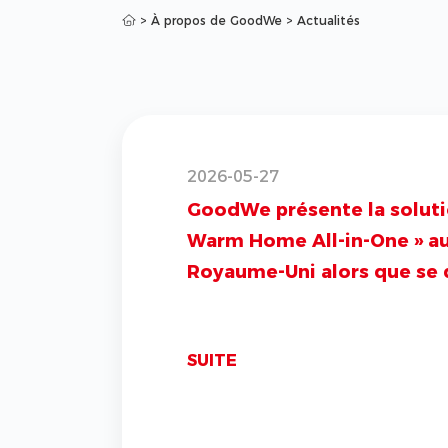
>
À propos de GoodWe
>
Actualités
2026-05-27
GoodWe présente la soluti
Warm Home All-in-One » a
Royaume-Uni alors que se 
le plus vaste programme d
rénovation énergétique
SUITE
résidentielle de l’histoire
britannique