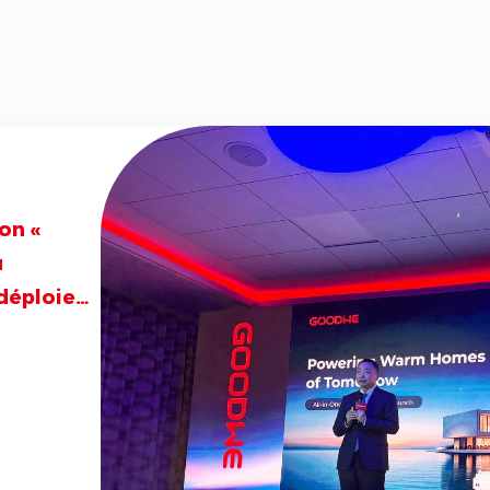
on «
u
déploie
e