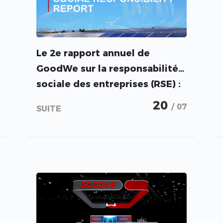
Le 2e rapport annuel de
GoodWe sur la responsabilité
sociale des entreprises (RSE) :
Des efforts soutenus et des
20
/ 07
SUITE
succès notables