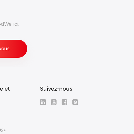
dWe ici.
e et
Suivez-nous
US+