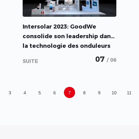
Intersolar 2023: GoodWe
consolide son leadership dans
la technologie des onduleurs
hybrides et se lance dans les
07
/ 06
SUITE
solutions de stockage
d'énergie pour les applications
C&I
3
4
5
6
7
8
9
10
11