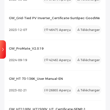
GW_Grid-Tied PV Inverter_Certificate-SunSpec-GoodWe
2023-12-07
(
4647
) Aperçu
Télécharger
GW_ProMate_V2.0.19
2024-09-19
(
4246
) Aperçu
Télécharger
GW_HT 73-136K_User Manual-EN
2023-02-21
(
2680
) Aperçu
Télécharger
GW_HT1100V_HT1500V_UT_Certificate-SENP-1