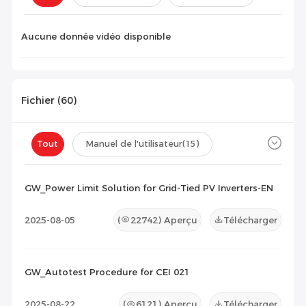
Configuration(
0
)
Aucune donnée vidéo disponible
Fichier (
60
)
Tout
Manuel de l'utilisateur
(15)
Fiche technique
(14)
Certificat
(31)
GW_Power Limit Solution for Grid-Tied PV Inverters-EN
Liste de compatibilité
(0)
2025-08-05
(
22742
) Aperçu
Télécharger
Document de maintenance
(0)
Autres
(0)
GW_Autotest Procedure for CEI 021
2025-08-22
(
6121
) Aperçu
Télécharger