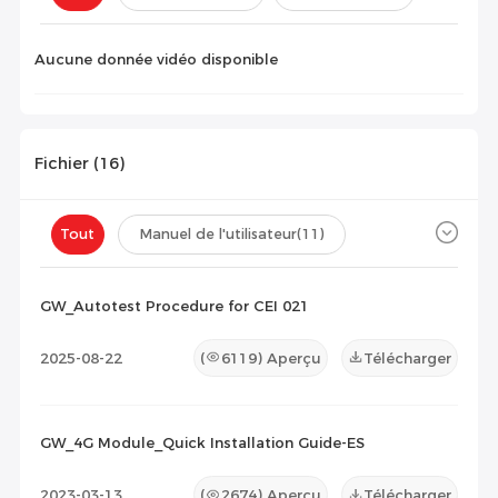
Configuration(
0
)
Aucune donnée vidéo disponible
Fichier (
16
)
Tout
Manuel de l'utilisateur
(11)
Fiche technique
(4)
Certificat
(1)
GW_Autotest Procedure for CEI 021
Liste de compatibilité
(0)
2025-08-22
(
6119
) Aperçu
Télécharger
Document de maintenance
(0)
Autres
(0)
GW_4G Module_Quick Installation Guide-ES
2023-03-13
(
2674
) Aperçu
Télécharger