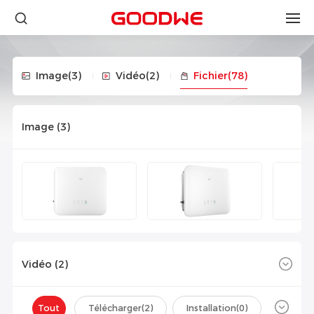
Image
(3)
Vidéo
(2)
Fichier
(78)
Image (
3
)
Vidéo (
2
)
Tout
Télécharger(
2
)
Installation(
0
)