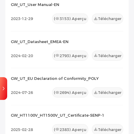
GW_UT_User Manual-EN
Liste de compatibilité
(0)
2023-12-29
(
3153
) Aperçu
Télécharger
Document de maintenance
(0)
Autres
(0)
GW_UT_Datasheet_EMEA-EN
2024-02-20
(
2793
) Aperçu
Télécharger
GW_UT_EU Declaration of Conformity_POLY
2024-07-26
(
2694
) Aperçu
Télécharger
GW_HT1100V_HT1500V_UT_Certificate-SENP-1
2025-02-28
(
2383
) Aperçu
Télécharger