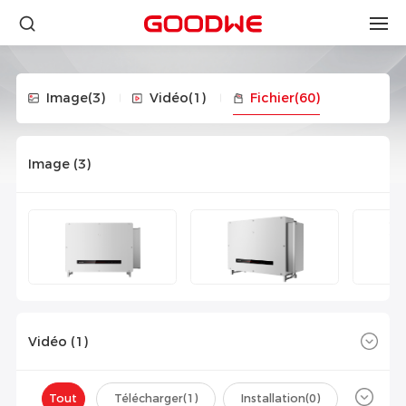
Image
(3)
Vidéo
(1)
Fichier
(60)
Image (
3
)
Vidéo (
1
)
Tout
Télécharger(
1
)
Installation(
0
)