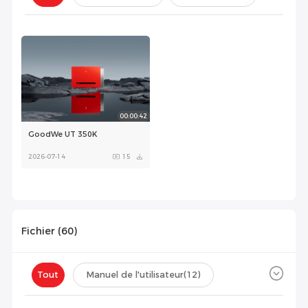
Configuration(
0
)
00:00:42
GoodWe UT 350K
2026-07-14
15
Fichier (
60
)
Tout
Manuel de l'utilisateur
(12)
Fiche technique
(16)
Certificat
(32)