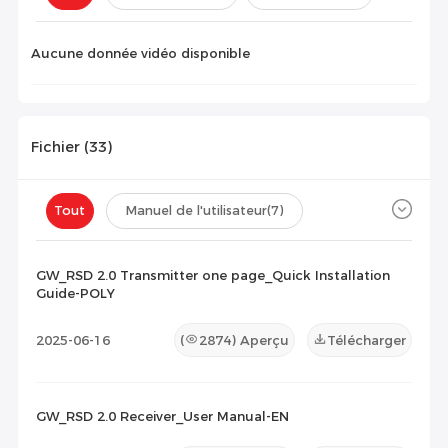
Configuration(
0
)
Aucune donnée vidéo disponible
Fichier (
33
)
Tout
Manuel de l'utilisateur
(7)
Fiche technique
(22)
Certificat
(4)
GW_RSD 2.0 Transmitter one page_Quick Installation
Guide-POLY
Liste de compatibilité
(0)
2025-06-16
(
2874
) Aperçu
Télécharger
Document de maintenance
(0)
Autres
(0)
GW_RSD 2.0 Receiver_User Manual-EN