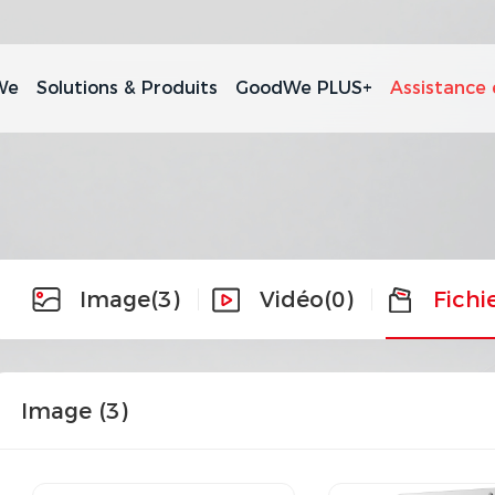
We
Solutions & Produits
GoodWe PLUS+
Assistance 
Image
(3)
Vidéo
(0)
Fichi
Image (
3
)