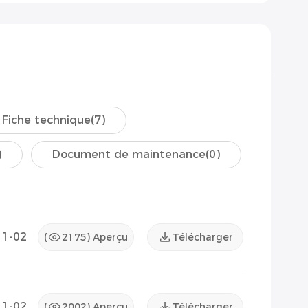
Fiche technique
(7)
)
Document de maintenance
(0)
11-02
(
2175
) Aperçu
Télécharger
11-02
(
2002
) Aperçu
Télécharger