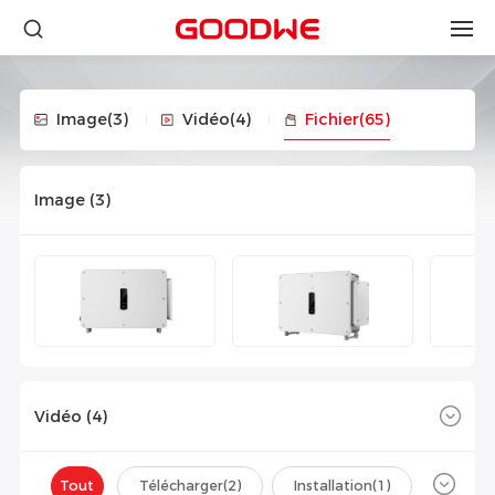
Image
(3)
Vidéo
(4)
Fichier
(65)
Image (
3
)
Vidéo (
4
)
Tout
Télécharger(
2
)
Installation(
1
)