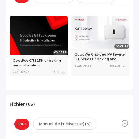
Configuration(
0
)
00:05:22
00:06:19
GoodWe Grid-tied PV Inverter
GT Series Unboxing and
GoodWe GT125K unboxing
Installation
and installation
2025-08-22
205
2026-07-23
3
Fichier (
65
)
00:00:44
00:00:50
Tout
Manuel de l'utilisateur
(16)
GoodWe GT product
GoodWe GT product
Fiche technique
(12)
Certificat
(37)