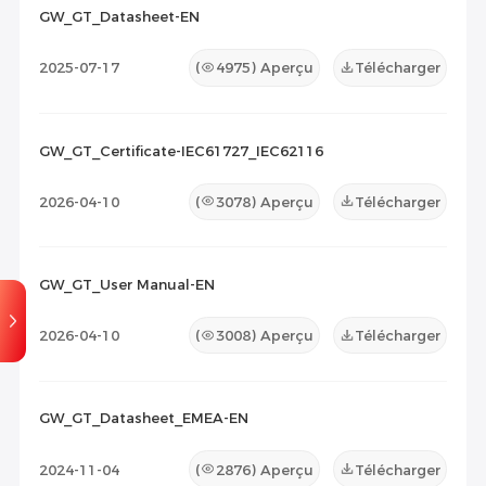
2026-07-07
10
2026-07-07
1
GW_GT_Datasheet-EN
Liste de compatibilité
(0)
2025-07-17
(
4975
) Aperçu
Télécharger
Document de maintenance
(0)
Autres
(0)
GW_GT_Certificate-IEC61727_IEC62116
2026-04-10
(
3078
) Aperçu
Télécharger
GW_GT_User Manual-EN
2026-04-10
(
3008
) Aperçu
Télécharger
GW_GT_Datasheet_EMEA-EN
2024-11-04
(
2876
) Aperçu
Télécharger