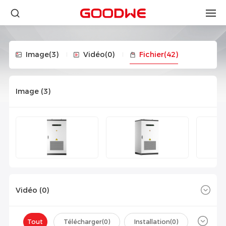
Image
(3)
Vidéo
(0)
Fichier
(42)
Image (
3
)
Vidéo (
0
)
Tout
Télécharger(
0
)
Installation(
0
)