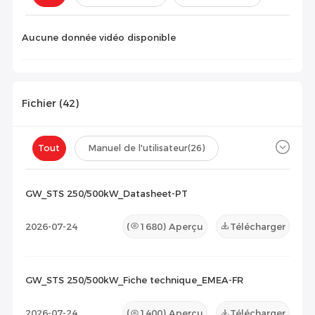
Configuration(
0
)
Aucune donnée vidéo disponible
Fichier (
42
)
Tout
Manuel de l'utilisateur
(26)
Fiche technique
(13)
Certificat
(3)
GW_STS 250/500kW_Datasheet-PT
Liste de compatibilité
(0)
2026-07-24
(
1680
) Aperçu
Télécharger
Document de maintenance
(0)
Autres
(0)
GW_STS 250/500kW_Fiche technique_EMEA-FR
2026-07-24
(
1400
) Aperçu
Télécharger