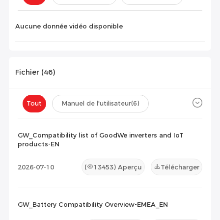
Configuration(
0
)
Aucune donnée vidéo disponible
Fichier (
46
)
Tout
Manuel de l'utilisateur
(6)
Fiche technique
(9)
Certificat
(22)
GW_Compatibility list of GoodWe inverters and IoT
products-EN
Liste de compatibilité
(9)
2026-07-10
(
13453
) Aperçu
Télécharger
Document de maintenance
(0)
Autres
(0)
GW_Battery Compatibility Overview-EMEA_EN