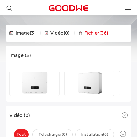
Image
(3)
Vidéo
(0)
Fichier
(36)
Image (
3
)
Vidéo (
0
)
Tout
Télécharger(
0
)
Installation(
0
)