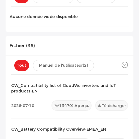
Configuration(
0
)
Aucune donnée vidéo disponible
Fichier (
36
)
Tout
Manuel de l'utilisateur
(2)
Fiche technique
(23)
Certificat
(2)
GW_Compatibility list of GoodWe inverters and IoT
products-EN
Liste de compatibilité
(9)
2026-07-10
(
13479
) Aperçu
Télécharger
Document de maintenance
(0)
Autres
(0)
GW_Battery Compatibility Overview-EMEA_EN