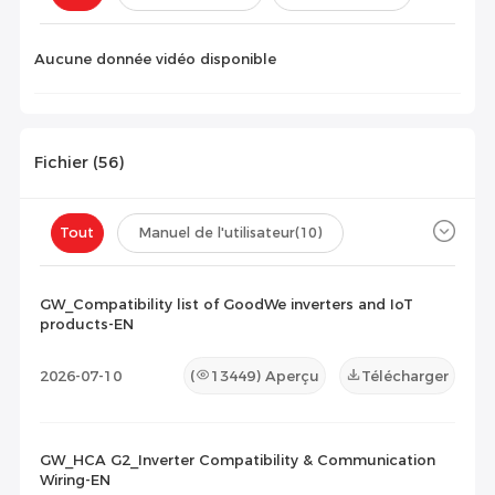
Configuration(
0
)
Aucune donnée vidéo disponible
Fichier (
56
)
Tout
Manuel de l'utilisateur
(10)
Fiche technique
(9)
Certificat
(18)
GW_Compatibility list of GoodWe inverters and IoT
products-EN
Liste de compatibilité
(19)
2026-07-10
(
13449
) Aperçu
Télécharger
Document de maintenance
(0)
Autres
(0)
GW_HCA G2_Inverter Compatibility & Communication
Wiring-EN