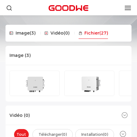
Image
(3)
Vidéo
(0)
Fichier
(27)
Image (
3
)
Vidéo (
0
)
Tout
Télécharger(
0
)
Installation(
0
)