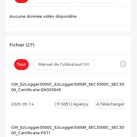
Configuration(
0
)
Aucune donnée vidéo disponible
Fichier (
27
)
Tout
Manuel de l'utilisateur
(10)
Fiche technique
(10)
Certificat
(7)
GW_EzLogger3000C_EzLogger3000R_SEC3000C_SEC30
00_Certificate-EN303645
Liste de compatibilité
(0)
2025-05-14
(
3051
) Aperçu
Télécharger
Document de maintenance
(0)
Autres
(0)
GW_EzLogger3000C_EzLogger3000R_SEC3000C_SEC30
00_Certificate-PSTI