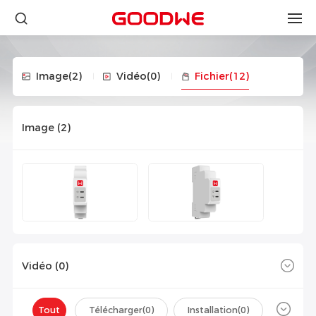
Image
(2)
Vidéo
(0)
Fichier
(12)
Image (
2
)
Vidéo (
0
)
Tout
Télécharger(
0
)
Installation(
0
)