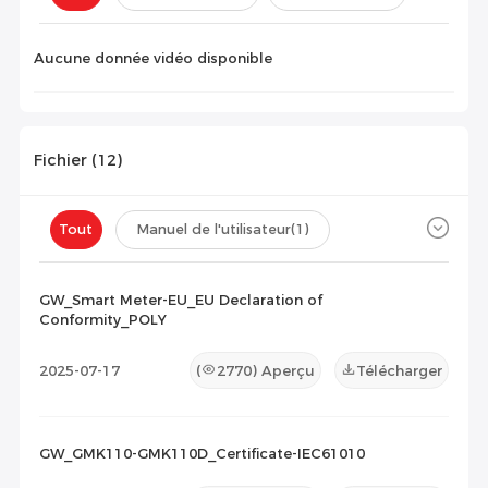
Configuration(
0
)
Aucune donnée vidéo disponible
Fichier (
12
)
Tout
Manuel de l'utilisateur
(1)
Fiche technique
(7)
Certificat
(4)
GW_Smart Meter-EU_EU Declaration of
Conformity_POLY
Liste de compatibilité
(0)
2025-07-17
(
2770
) Aperçu
Télécharger
Document de maintenance
(0)
Autres
(0)
GW_GMK110-GMK110D_Certificate-IEC61010