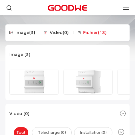
Image
(3)
Vidéo
(0)
Fichier
(13)
Image (
3
)
Vidéo (
0
)
Tout
Télécharger(
0
)
Installation(
0
)