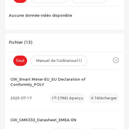
Configuration(
0
)
Aucune donnée vidéo disponible
Fichier (
13
)
Tout
Manuel de l'utilisateur
(1)
Fiche technique
(10)
Certificat
(2)
GW_Smart Meter-EU_EU Declaration of
Conformity_POLY
Liste de compatibilité
(0)
2025-07-17
(
2768
) Aperçu
Télécharger
Document de maintenance
(0)
Autres
(0)
GW_GMK330_Datasheet_EMEA-EN