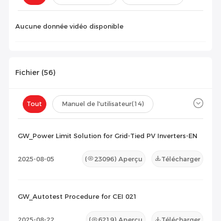
Configuration(
0
)
Aucune donnée vidéo disponible
Fichier (
56
)
Tout
Manuel de l'utilisateur
(14)
Fiche technique
(12)
Certificat
(30)
GW_Power Limit Solution for Grid-Tied PV Inverters-EN
Liste de compatibilité
(0)
2025-08-05
(
23096
) Aperçu
Télécharger
Document de maintenance
(0)
Autres
(0)
GW_Autotest Procedure for CEI 021
2025-08-22
(
6219
) Aperçu
Télécharger