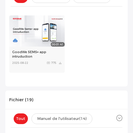
Configuration(
0
)
00:01:41
GoodWe SEMS+ app
intruduction
2025-08-22
775
Fichier (
19
)
Tout
Manuel de l'utilisateur
(14)
Fiche technique
(5)
Certificat
(0)