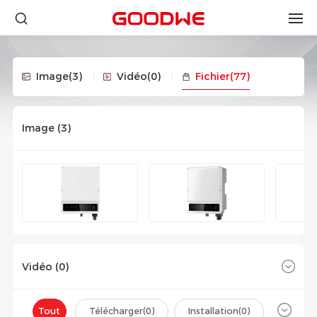
Image
(3)
Vidéo
(0)
Fichier
(77)
Image (
3
)
Vidéo (
0
)
Tout
Télécharger(
0
)
Installation(
0
)