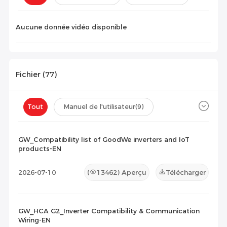
Configuration(
0
)
Aucune donnée vidéo disponible
Fichier (
77
)
Tout
Manuel de l'utilisateur
(9)
Fiche technique
(26)
Certificat
(23)
GW_Compatibility list of GoodWe inverters and IoT
products-EN
Liste de compatibilité
(19)
2026-07-10
(
13462
) Aperçu
Télécharger
Document de maintenance
(0)
Autres
(0)
GW_HCA G2_Inverter Compatibility & Communication
Wiring-EN