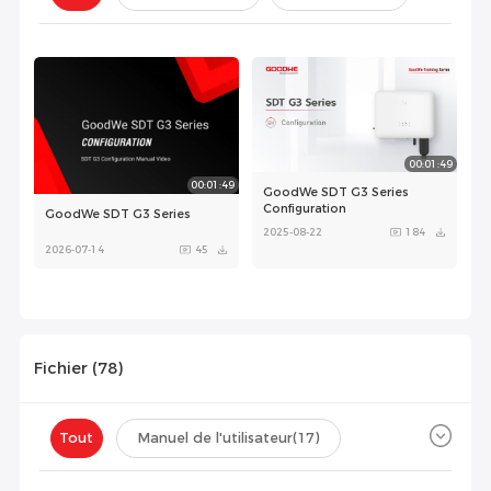
Configuration(
1
)
00:01:49
00:01:49
GoodWe SDT G3 Series
Configuration
GoodWe SDT G3 Series
2025-08-22
184
2026-07-14
45
Fichier (
78
)
00:03:10
Tout
Manuel de l'utilisateur
(17)
GoodWe SDT G3 Series
Unboxing and Installation
2025-08-22
151
Fiche technique
(10)
Certificat
(41)