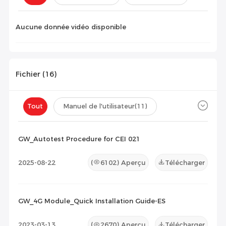
Configuration(
0
)
Aucune donnée vidéo disponible
Fichier (
16
)
Tout
Manuel de l'utilisateur
(11)
Fiche technique
(4)
Certificat
(1)
GW_Autotest Procedure for CEI 021
Liste de compatibilité
(0)
2025-08-22
(
6102
) Aperçu
Télécharger
Document de maintenance
(0)
Autres
(0)
GW_4G Module_Quick Installation Guide-ES
2023-03-13
(
2670
) Aperçu
Télécharger