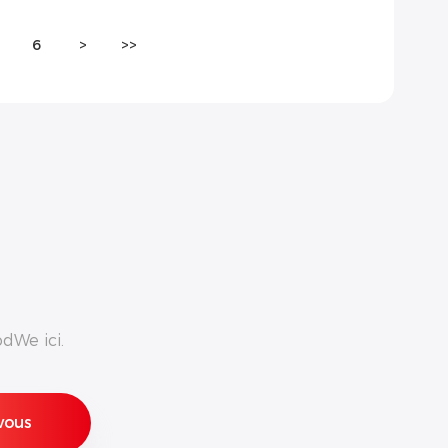
6
>
>>
dWe ici.