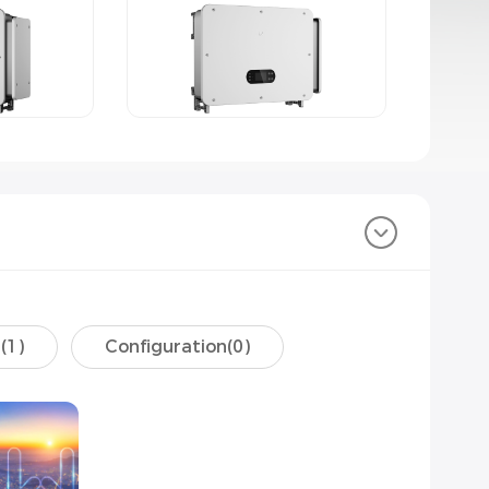
(
1
)
Configuration(
0
)