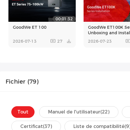
00:01:32
GoodWe ET 100
GoodWe ET100K Ser
Unboxing and Instal
2026-07-13
27
2026-07-23
Fichier (
79
)
Tout
Manuel de l'utilisateur
(22)
Certificat
(37)
Liste de compatibilité
(9