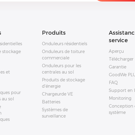
s
Produits
Assistanc
service
sidentielles
Onduleurs résidentiels
Aperçu
e stockage
Onduleurs de toiture
commerciale
Télécharger
Onduleurs pour les
Garantie
es et
centrales au sol
GoodWe PL
Produits de stockage
FAQ
d'énergie
Support en l
ïques pour
Chargeurde VE
Monitoring
s au sol
Batteries
Conception 
e
Systèmes de
système
n
surveillance
ïques