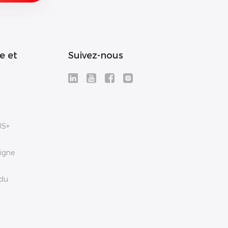
e et
Suivez-nous
US+
igne
du