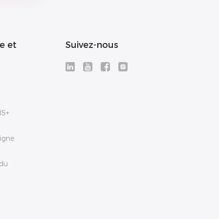
e et
Suivez-nous
US+
igne
du