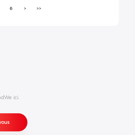
6
>
>>
dWe ici.