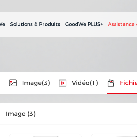
We
Solutions & Produits
GoodWe PLUS+
Assistance 
Image
(3)
Vidéo
(1)
Fichi
Image (
3
)