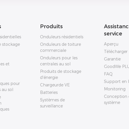
s
Produits
Assistanc
service
sidentielles
Onduleurs résidentiels
Aperçu
e stockage
Onduleurs de toiture
commerciale
Télécharger
Onduleurs pour les
Garantie
es et
centrales au sol
GoodWe PL
Produits de stockage
FAQ
d'énergie
Support en l
ïques pour
Chargeurde VE
Monitoring
s au sol
Batteries
Conception 
e
Systèmes de
système
n
surveillance
ïques